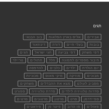
תגים
אבירים
אליס בארץ הפלאות
בוב הבנאי
בובות
בעלי חיים
דורה
דינוזאור
דפי משחק
דפי צביעה
חגי ישראל
חגים
חיבור מספרים לתמונה
חלל
חתולים
טריילר
יום הולדת
ילדים
כלבים
להדפסה
מבוכים
מוזיקה
מיקי מאוס
מכוניות
מסביב לעולם
מצא את ההבדלים
משחקים
סדרות טלוויזיה לילדים
סדרת טלוויזיה
ספורט
ספיידרמן
סרט
סרטון
סרטונים
סרטים
פאזלים
פו הדוב
פיטר פן
פיראטים