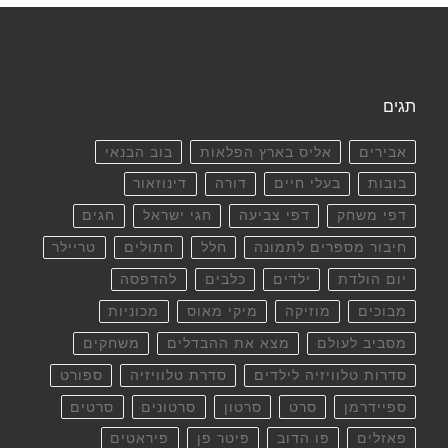
תגים
אבירים
אליס בארץ הפלאות
בוב הבנאי
בובות
בעלי חיים
דורה
דינוזאור
דפי משחק
דפי צביעה
חגי ישראל
חגים
חיבור מספרים לתמונה
חלל
חתולים
טריילר
יום הולדת
ילדים
כלבים
להדפסה
מבוכים
מוזיקה
מיקי מאוס
מכוניות
מסביב לעולם
מצא את ההבדלים
משחקים
סדרות טלוויזיה לילדים
סדרת טלוויזיה
ספורט
ספיידרמן
סרט
סרטון
סרטונים
סרטים
פאזלים
פו הדוב
פיטר פן
פיראטים