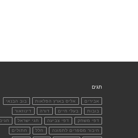
תגים
אבירים
אליס בארץ הפלאות
בוב הבנאי
בובות
בעלי חיים
דורה
דינוזאור
דפי משחק
דפי צביעה
חגי ישראל
חגים
חיבור מספרים לתמונה
חלל
חתולים