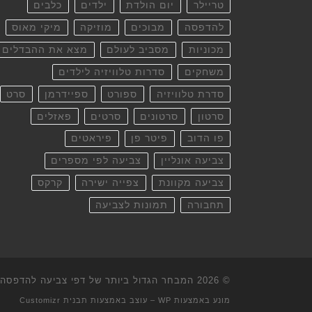
טריילר
יום הולדת
ילדים
כלבים
להדפסה
מבוכים
מוזיקה
מיקי מאוס
מכוניות
מסביב לעולם
מצא את ההבדלים
משחקים
סדרות טלוויזיה לילדים
סדרת טלוויזיה
ספורט
ספיידרמן
סרט
סרטון
סרטונים
סרטים
פאזלים
פו הדוב
פיטר פן
פיראטים
צביעה אונליין
צביעה לפי מספרים
צביעה מקוונת
צפייה ישירה
קרקס
תחבורה
תמונות לצביעה
© 2026
המבחר הגדול ביותר של דפי צביעה להדפסה וא
מונע באמצעות
WP
– עוצב באמצעות
תבנית Customizr