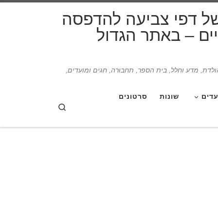
דלג לתוכן
של דפי צביעה להדפסה
תיים – באתר הגדול
הולדת, מדע וחלל, בית הספר, תחבורה, חגים ומועדים,
עדים
שונות
סרטונים
Search