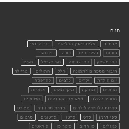
תגים
אבירים
אליס בארץ הפלאות
בוב הבנאי
בובות
בעלי חיים
דורה
דינוזאור
דפי משחק
דפי צביעה
חגי ישראל
חגים
חיבור מספרים לתמונה
חלל
חתולים
טריילר
יום הולדת
ילדים
כלבים
להדפסה
מבוכים
מוזיקה
מיקי מאוס
מכוניות
מסביב לעולם
מצא את ההבדלים
משחקים
סדרות טלוויזיה לילדים
סדרת טלוויזיה
ספורט
ספיידרמן
סרט
סרטון
סרטונים
סרטים
פאזלים
פו הדוב
פיטר פן
פיראטים