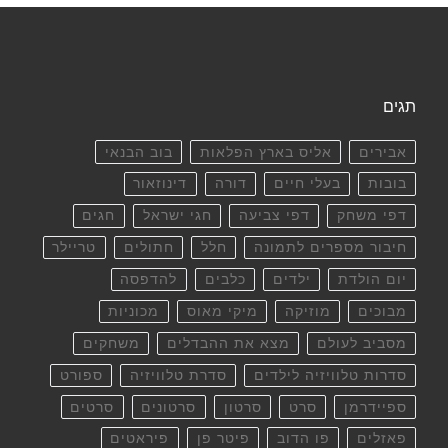
תגים
אבירים
אליס בארץ הפלאות
בוב הבנאי
בובות
בעלי חיים
דורה
דינוזאור
דפי משחק
דפי צביעה
חגי ישראל
חגים
חיבור מספרים לתמונה
חלל
חתולים
טריילר
יום הולדת
ילדים
כלבים
להדפסה
מבוכים
מוזיקה
מיקי מאוס
מכוניות
מסביב לעולם
מצא את ההבדלים
משחקים
סדרות טלוויזיה לילדים
סדרת טלוויזיה
ספורט
ספיידרמן
סרט
סרטון
סרטונים
סרטים
פאזלים
פו הדוב
פיטר פן
פיראטים