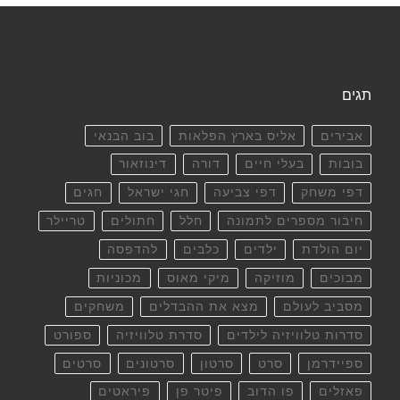
תגים
אבירים
אליס בארץ הפלאות
בוב הבנאי
בובות
בעלי חיים
דורה
דינוזאור
דפי משחק
דפי צביעה
חגי ישראל
חגים
חיבור מספרים לתמונה
חלל
חתולים
טריילר
יום הולדת
ילדים
כלבים
להדפסה
מבוכים
מוזיקה
מיקי מאוס
מכוניות
מסביב לעולם
מצא את ההבדלים
משחקים
סדרות טלוויזיה לילדים
סדרת טלוויזיה
ספורט
ספיידרמן
סרט
סרטון
סרטונים
סרטים
פאזלים
פו הדוב
פיטר פן
פיראטים