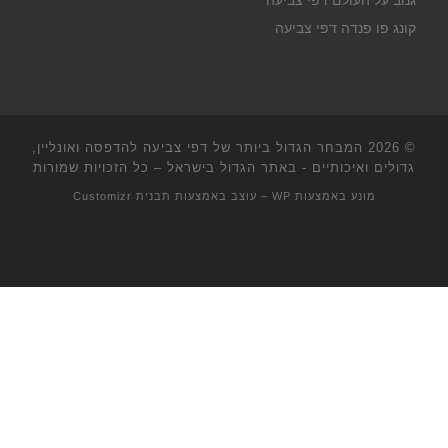
גנוב על העולם דפי צביעה
קונג פו פנדה דפי צביעה
© 2026
המבחר הגדול ביותר של דפי צביעה להדפסה ואונליין,
גדולים ואיכותיים - באתר הגדול בישראל
– כל הזכויות שמורות
מונע באמצעות
WP
– עוצב באמצעות
תבנית Customizr