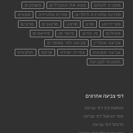
מסביב לעולם
מצא את ההבדלים
משחקים
סדרות טלוויזיה לילדים
סדרת טלוויזיה
ספורט
ספיידרמן
סרט
סרטון
סרטונים
סרטים
פאזלים
פו הדוב
פיטר פן
פיראטים
צביעה אונליין
צביעה לפי מספרים
צביעה מקוונת
צפייה ישירה
קרקס
תחבורה
תמונות לצביעה
דפי צביעה אחרונים
חופשת קיץ דפי צביעה
ספר הג'ונגל דפי צביעה
כדורגל דפי צביעה