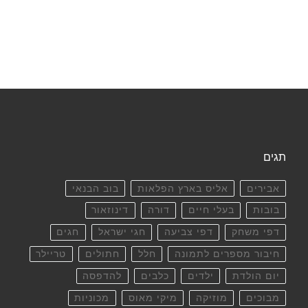
תגים
אבירים
אליס בארץ הפלאות
בוב הבנאי
בובות
בעלי חיים
דורה
דינוזאור
דפי משחק
דפי צביעה
חגי ישראל
חגים
חיבור מספרים לתמונה
חלל
חתולים
טריילר
יום הולדת
ילדים
כלבים
להדפסה
מבוכים
מוזיקה
מיקי מאוס
מכוניות