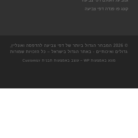
גנוב על העולם דפי צביעה
קונג פו פנדה דפי צביעה
© 2026
המבחר הגדול ביותר של דפי צביעה להדפסה ואונליין,
גדולים ואיכותיים - באתר הגדול בישראל
– כל הזכויות שמורות
מונע באמצעות
WP
– עוצב באמצעות
תבנית Customizr