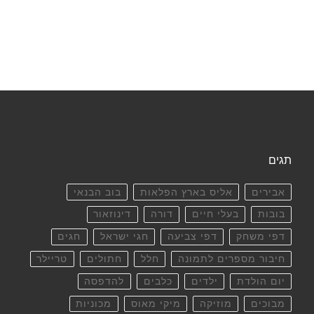
תגים
אבירים
אליס בארץ הפלאות
בוב הבנאי
בובות
בעלי חיים
דורה
דינוזאור
דפי משחק
דפי צביעה
חגי ישראל
חגים
חיבור מספרים לתמונה
חלל
חתולים
טריילר
יום הולדת
ילדים
כלבים
להדפסה
מבוכים
מוזיקה
מיקי מאוס
מכוניות