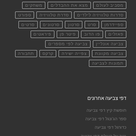
מסביב לעולם
מצא את ההבדלים
משחקים
סדרות טלוויזיה לילדים
סדרת טלוויזיה
ספורט
ספיידרמן
סרט
סרטון
סרטונים
סרטים
פאזלים
פו הדוב
פיטר פן
פיראטים
צביעה אונליין
צביעה לפי מספרים
צביעה מקוונת
צפייה ישירה
קרקס
תחבורה
תמונות לצביעה
דפי צביעה אחרונים
חופשת קיץ דפי צביעה
ספר הג'ונגל דפי צביעה
כדורגל דפי צביעה