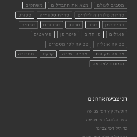
מסביב לעולם
מצא את ההבדלים
משחקים
סדרות טלוויזיה לילדים
סדרת טלוויזיה
ספורט
ספיידרמן
סרט
סרטון
סרטונים
סרטים
פאזלים
פו הדוב
פיטר פן
פיראטים
צביעה אונליין
צביעה לפי מספרים
צביעה מקוונת
צפייה ישירה
קרקס
תחבורה
תמונות לצביעה
דפי צביעה אחרונים
חופשת קיץ דפי צביעה
ספר הג'ונגל דפי צביעה
כדורגל דפי צביעה