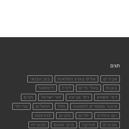
תגים
אבירים
אליס בארץ הפלאות
בוב הבנאי
בובות
בעלי חיים
דורה
דינוזאור
דפי משחק
דפי צביעה
חגי ישראל
חגים
חיבור מספרים לתמונה
חלל
חתולים
טריילר
יום הולדת
ילדים
כלבים
להדפסה
מבוכים
מוזיקה
מיקי מאוס
מכוניות