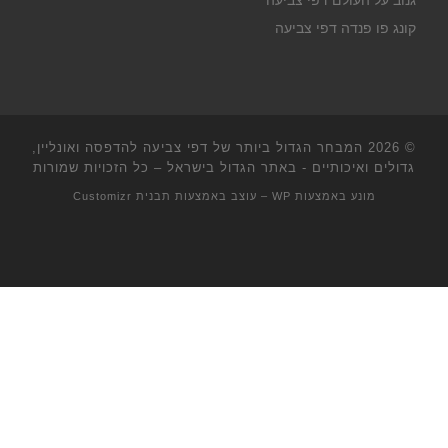
גנוב על העולם דפי צביעה
קונג פו פנדה דפי צביעה
© 2026
המבחר הגדול ביותר של דפי צביעה להדפסה ואונליין,
גדולים ואיכותיים - באתר הגדול בישראל
– כל הזכויות שמורות
מונע באמצעות
WP
– עוצב באמצעות
תבנית Customizr