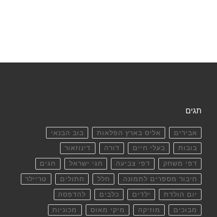
תגים
אבירים
אליס בארץ הפלאות
בוב הבנאי
בובות
בעלי חיים
דורה
דינוזאור
דפי משחק
דפי צביעה
חגי ישראל
חגים
חיבור מספרים לתמונה
חלל
חתולים
טריילר
יום הולדת
ילדים
כלבים
להדפסה
מבוכים
מוזיקה
מיקי מאוס
מכוניות