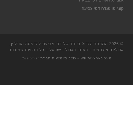
גנוב על העולם דפי צביעה
קונג פו פנדה דפי צביעה
© 2026
המבחר הגדול ביותר של דפי צביעה להדפסה ואונליין,
גדולים ואיכותיים - באתר הגדול בישראל
– כל הזכויות שמורות
מונע באמצעות
WP
– עוצב באמצעות
תבנית Customizr