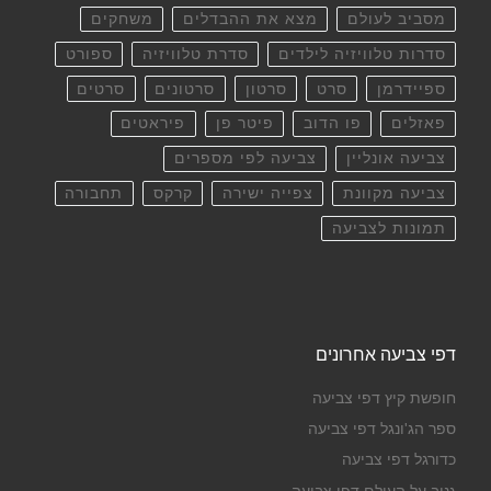
מסביב לעולם
מצא את ההבדלים
משחקים
סדרות טלוויזיה לילדים
סדרת טלוויזיה
ספורט
ספיידרמן
סרט
סרטון
סרטונים
סרטים
פאזלים
פו הדוב
פיטר פן
פיראטים
צביעה אונליין
צביעה לפי מספרים
צביעה מקוונת
צפייה ישירה
קרקס
תחבורה
תמונות לצביעה
דפי צביעה אחרונים
חופשת קיץ דפי צביעה
ספר הג'ונגל דפי צביעה
כדורגל דפי צביעה