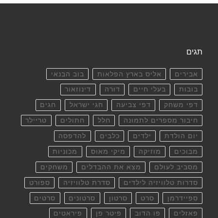
תגים
אבירים
אליס בארץ הפלאות
בוב הבנאי
בובות
בעלי חיים
דורה
דינוזאור
דפי משחק
דפי צביעה
חגי ישראל
חגים
חיבור מספרים לתמונה
חלל
חתולים
טריילר
יום הולדת
ילדים
כלבים
להדפסה
מבוכים
מוזיקה
מיקי מאוס
מכוניות
מסביב לעולם
מצא את ההבדלים
משחקים
סדרות טלוויזיה לילדים
סדרת טלוויזיה
ספורט
ספיידרמן
סרט
סרטון
סרטונים
סרטים
פאזלים
פו הדוב
פיטר פן
פיראטים