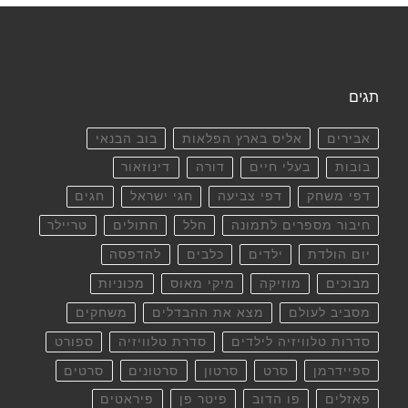
תגים
אבירים
אליס בארץ הפלאות
בוב הבנאי
בובות
בעלי חיים
דורה
דינוזאור
דפי משחק
דפי צביעה
חגי ישראל
חגים
חיבור מספרים לתמונה
חלל
חתולים
טריילר
יום הולדת
ילדים
כלבים
להדפסה
מבוכים
מוזיקה
מיקי מאוס
מכוניות
מסביב לעולם
מצא את ההבדלים
משחקים
סדרות טלוויזיה לילדים
סדרת טלוויזיה
ספורט
ספיידרמן
סרט
סרטון
סרטונים
סרטים
פאזלים
פו הדוב
פיטר פן
פיראטים