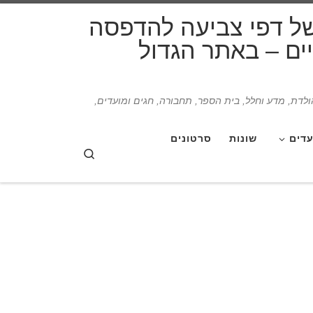
דלג לתוכן
של דפי צביעה להדפסה
תיים – באתר הגדול
הולדת, מדע וחלל, בית הספר, תחבורה, חגים ומועדים,
עדים
שונות
סרטונים
Search