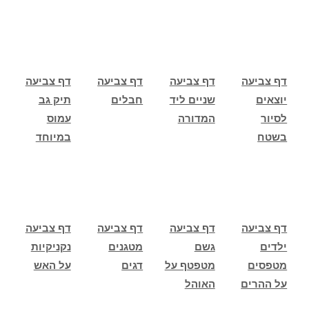
דף צביעה
דף צביעה
דף צביעה
דף צביעה
יוצאים
שניים ליד
חבלים
תיק גב
לסיור
המדורה
עמוס
בשטח
במיוחד
דף צביעה
דף צביעה
דף צביעה
דף צביעה
ילדים
גשם
מטגנים
נקניקיות
מטפסים
מטפטף על
דגים
על האש
על ההרים
האוהל