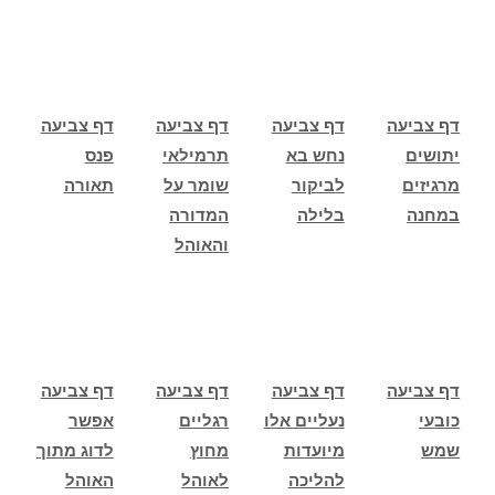
דף צביעה
דף צביעה
דף צביעה
דף צביעה
יתושים
נחש בא
תרמילאי
פנס
מרגיזים
לביקור
שומר על
תאורה
במחנה
בלילה
המדורה
והאוהל
דף צביעה
דף צביעה
דף צביעה
דף צביעה
כובעי
נעליים אלו
רגליים
אפשר
שמש
מיועדות
מחוץ
לדוג מתוך
להליכה
לאוהל
האוהל