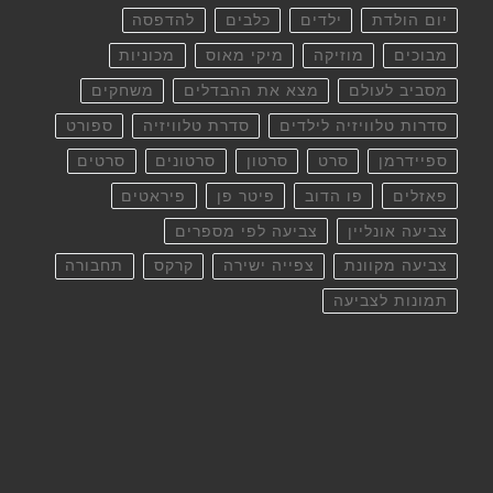
יום הולדת
ילדים
כלבים
להדפסה
מבוכים
מוזיקה
מיקי מאוס
מכוניות
מסביב לעולם
מצא את ההבדלים
משחקים
סדרות טלוויזיה לילדים
סדרת טלוויזיה
ספורט
ספיידרמן
סרט
סרטון
סרטונים
סרטים
פאזלים
פו הדוב
פיטר פן
פיראטים
צביעה אונליין
צביעה לפי מספרים
צביעה מקוונת
צפייה ישירה
קרקס
תחבורה
תמונות לצביעה