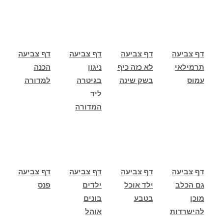
דף צביעה
דף צביעה
דף צביעה
דף צביעה
תרמילאי
לא כזה כיף
ניגון
הכנה
עמוס
בשק שינה
בגיטרה
למדורה
ליד
המדורה
דף צביעה
דף צביעה
דף צביעה
דף צביעה
גם הכלב
ילד אוכל
ילדים
פנס
מוכן
בטבע
בונים
להישרדות
אוהל