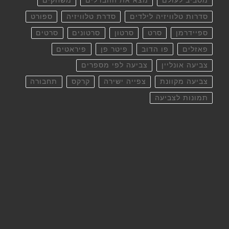
מסביב לעולם
מצא את ההבדלים
משחקים
סדרות טלוויזיה לילדים
סדרת טלוויזיה
ספורט
ספיידרמן
סרט
סרטון
סרטונים
סרטים
פאזלים
פו הדוב
פיטר פן
פיראטים
צביעה אונליין
צביעה לפי מספרים
צביעה מקוונת
צפייה ישירה
קרקס
תחבורה
תמונות לצביעה