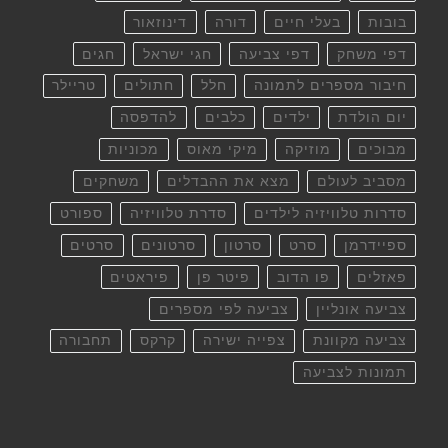
בובות
בעלי חיים
דורה
דינוזאור
דפי משחק
דפי צביעה
חגי ישראל
חגים
חיבור מספרים לתמונה
חלל
חתולים
טריילר
יום הולדת
ילדים
כלבים
להדפסה
מבוכים
מוזיקה
מיקי מאוס
מכוניות
מסביב לעולם
מצא את ההבדלים
משחקים
סדרות טלוויזיה לילדים
סדרת טלוויזיה
ספורט
ספיידרמן
סרט
סרטון
סרטונים
סרטים
פאזלים
פו הדוב
פיטר פן
פיראטים
צביעה אונליין
צביעה לפי מספרים
צביעה מקוונת
צפייה ישירה
קרקס
תחבורה
תמונות לצביעה