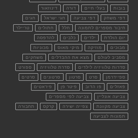
בובות
בעלי חיים
דורה
דינוזאור
דפי משחק
דפי צביעה
חגי ישראל
חגים
חיבור מספרים לתמונה
חלל
חתולים
טריילר
יום הולדת
ילדים
כלבים
להדפסה
מבוכים
מוזיקה
מיקי מאוס
מכוניות
מסביב לעולם
מצא את ההבדלים
משחקים
סדרות טלוויזיה לילדים
סדרת טלוויזיה
ספורט
ספיידרמן
סרט
סרטון
סרטונים
סרטים
פאזלים
פו הדוב
פיטר פן
פיראטים
צביעה אונליין
צביעה לפי מספרים
צביעה מקוונת
צפייה ישירה
קרקס
תחבורה
תמונות לצביעה