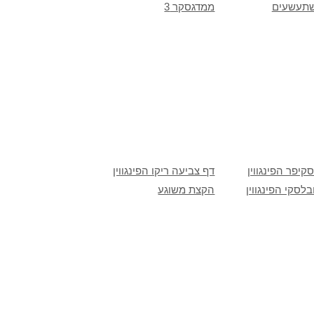
שתעשעים
ממדגסקר 3
קיפר הפינגווין
דף צביעה ריקו הפינגווין
בלסקי הפינגווין
הקצת משוגע