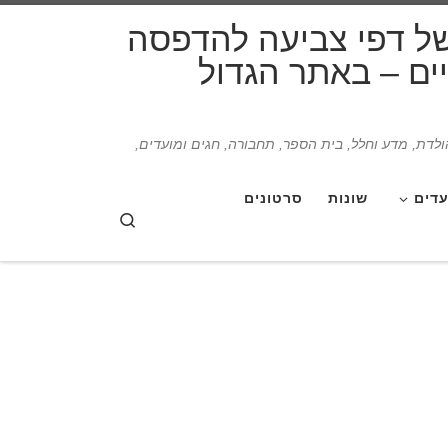
דלג לתוכן
של דפי צביעה להדפסה
תיים – באתר הגדול
הולדת, מדע וחלל, בית הספר, תחבורה, חגים ומועדים,
עדים
שונות
סרטונים
Search