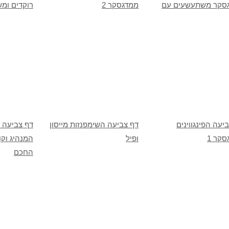
סקר משתעשעים עם
ממדגסקר 2
רוקדים ומ
יעה הפינגווינים
דף צביעה השימפנזות מייסון
דף צביעה ס
קר 1
ופיל
המנהיג וקו
החכם