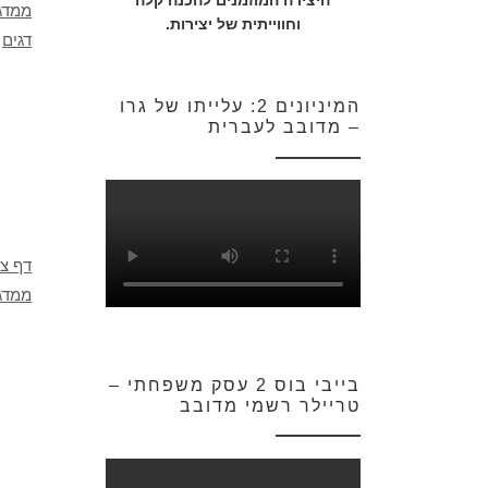
היצירה המוזמנים להכנה קלה
ממדג
וחווייתית של יצירות.
דגים
המיניונים 2: עלייתו של גרו
– מדובב לעברית
דף צב
ממדגס
בייבי בוס 2 עסק משפחתי –
טריילר רשמי מדובב