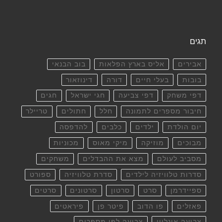
תגים
אבירים
אליס בארץ הפלאות
בוב הבנאי
בובות
בעלי חיים
דורה
דינוזאור
דפי משחק
דפי צביעה
חגי ישראל
חגים
חיבור מספרים לתמונה
חלל
חתולים
טריילר
יום הולדת
ילדים
כלבים
להדפסה
מבוכים
מוזיקה
מיקי מאוס
מכוניות
מסביב לעולם
מצא את ההבדלים
משחקים
סדרות טלוויזיה לילדים
סדרת טלוויזיה
ספורט
ספיידרמן
סרט
סרטון
סרטונים
סרטים
פאזלים
פו הדוב
פיטר פן
פיראטים
צביעה אונליין
צביעה לפי מספרים