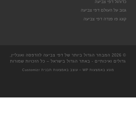
כדורגל דפי צביעה
גנוב על העולם דפי צביעה
קונג פו פנדה דפי צביעה
© 2026
המבחר הגדול ביותר של דפי צביעה להדפסה ואונליין,
גדולים ואיכותיים - באתר הגדול בישראל
– כל הזכויות שמורות
מונע באמצעות
WP
– עוצב באמצעות
תבנית Customizr