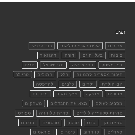
תגים
אבירים
אליס בארץ הפלאות
בוב הבנאי
בובות
בעלי חיים
דורה
דינוזאור
דפי משחק
דפי צביעה
חגי ישראל
חגים
חיבור מספרים לתמונה
חלל
חתולים
טריילר
יום הולדת
ילדים
כלבים
להדפסה
מבוכים
מוזיקה
מיקי מאוס
מכוניות
מסביב לעולם
מצא את ההבדלים
משחקים
סדרות טלוויזיה לילדים
סדרת טלוויזיה
ספורט
ספיידרמן
סרט
סרטון
סרטונים
סרטים
פאזלים
פו הדוב
פיטר פן
פיראטים