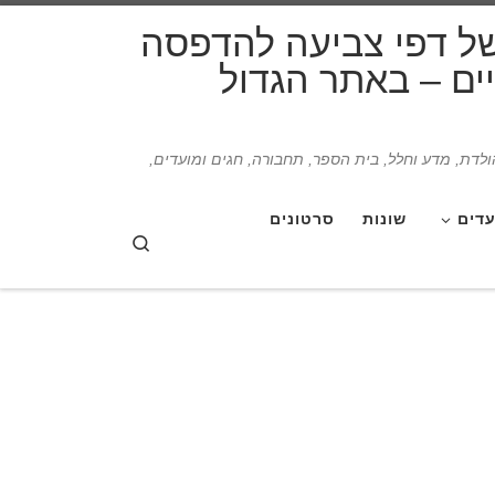
דלג לתוכן
של דפי צביעה להדפסה
תיים – באתר הגדול
הולדת, מדע וחלל, בית הספר, תחבורה, חגים ומועדים,
עדים
שונות
סרטונים
Search