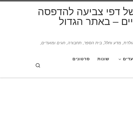
דלג לתוכן
של דפי צביעה להדפסה
תיים – באתר הגדול
הולדת, מדע וחלל, בית הספר, תחבורה, חגים ומועדים,
עדים
שונות
סרטונים
Search