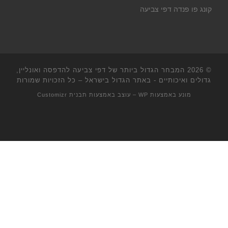
קונג פו פנדה דפי צביעה
© 2026
המבחר הגדול ביותר של דפי צביעה להדפסה ואונליין,
גדולים ואיכותיים - באתר הגדול בישראל
– כל הזכויות שמורות
מונע באמצעות
WP
– עוצב באמצעות
תבנית Customizr