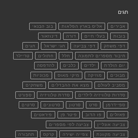
תגים
אבירים
אליס בארץ הפלאות
בוב הבנאי
בובות
בעלי חיים
דורה
דינוזאור
דפי משחק
דפי צביעה
חגי ישראל
חגים
חיבור מספרים לתמונה
חלל
חתולים
טריילר
יום הולדת
ילדים
כלבים
להדפסה
מבוכים
מוזיקה
מיקי מאוס
מכוניות
מסביב לעולם
מצא את ההבדלים
משחקים
סדרות טלוויזיה לילדים
סדרת טלוויזיה
ספורט
ספיידרמן
סרט
סרטון
סרטונים
סרטים
פאזלים
פו הדוב
פיטר פן
פיראטים
צביעה אונליין
צביעה לפי מספרים
צביעה מקוונת
צפייה ישירה
קרקס
תחבורה