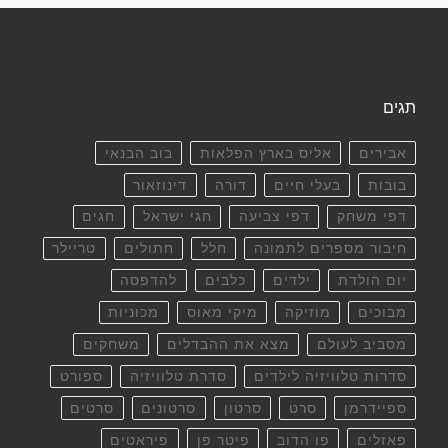
תגים
אבירים
אליס בארץ הפלאות
בוב הבנאי
בובות
בעלי חיים
דורה
דינוזאור
דפי משחק
דפי צביעה
חגי ישראל
חגים
חיבור מספרים לתמונה
חלל
חתולים
טריילר
יום הולדת
ילדים
כלבים
להדפסה
מבוכים
מוזיקה
מיקי מאוס
מכוניות
מסביב לעולם
מצא את ההבדלים
משחקים
סדרות טלוויזיה לילדים
סדרת טלוויזיה
ספורט
ספיידרמן
סרט
סרטון
סרטונים
סרטים
פאזלים
פו הדוב
פיטר פן
פיראטים