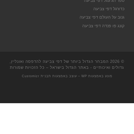
ספר הג'ונגל דפי צביעה
כדורגל דפי צביעה
גנוב על העולם דפי צביעה
קונג פו פנדה דפי צביעה
© 2026
המבחר הגדול ביותר של דפי צביעה להדפסה ואונליין,
גדולים ואיכותיים - באתר הגדול בישראל
– כל הזכויות שמורות
מונע באמצעות
WP
– עוצב באמצעות
תבנית Customizr