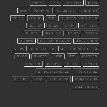
בובות
בעלי חיים
דורה
דינוזאור
דפי משחק
דפי צביעה
חגי ישראל
חגים
חיבור מספרים לתמונה
חלל
חתולים
טריילר
יום הולדת
ילדים
כלבים
להדפסה
מבוכים
מוזיקה
מיקי מאוס
מכוניות
מסביב לעולם
מצא את ההבדלים
משחקים
סדרות טלוויזיה לילדים
סדרת טלוויזיה
ספורט
ספיידרמן
סרט
סרטון
סרטונים
סרטים
פאזלים
פו הדוב
פיטר פן
פיראטים
צביעה אונליין
צביעה לפי מספרים
צביעה מקוונת
צפייה ישירה
קרקס
תחבורה
תמונות לצביעה