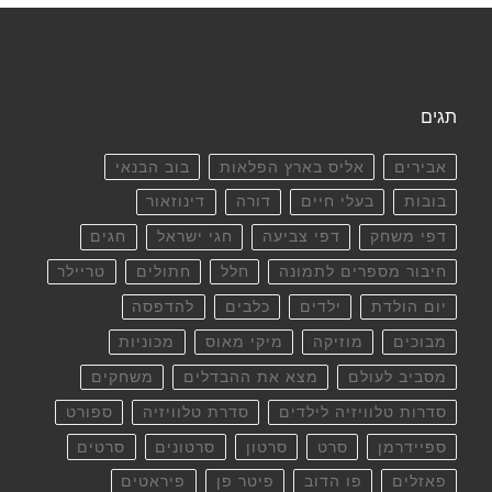
תגים
אבירים
אליס בארץ הפלאות
בוב הבנאי
בובות
בעלי חיים
דורה
דינוזאור
דפי משחק
דפי צביעה
חגי ישראל
חגים
חיבור מספרים לתמונה
חלל
חתולים
טריילר
יום הולדת
ילדים
כלבים
להדפסה
מבוכים
מוזיקה
מיקי מאוס
מכוניות
מסביב לעולם
מצא את ההבדלים
משחקים
סדרות טלוויזיה לילדים
סדרת טלוויזיה
ספורט
ספיידרמן
סרט
סרטון
סרטונים
סרטים
פאזלים
פו הדוב
פיטר פן
פיראטים