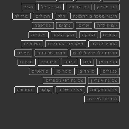
דפי משחק
דפי צביעה
חגי ישראל
חגים
חיבור מספרים לתמונה
חלל
חתולים
טריילר
יום הולדת
ילדים
כלבים
להדפסה
מבוכים
מוזיקה
מיקי מאוס
מכוניות
מסביב לעולם
מצא את ההבדלים
משחקים
סדרות טלוויזיה לילדים
סדרת טלוויזיה
ספורט
ספיידרמן
סרט
סרטון
סרטונים
סרטים
פאזלים
פו הדוב
פיטר פן
פיראטים
צביעה אונליין
צביעה לפי מספרים
צביעה מקוונת
צפייה ישירה
קרקס
תחבורה
תמונות לצביעה