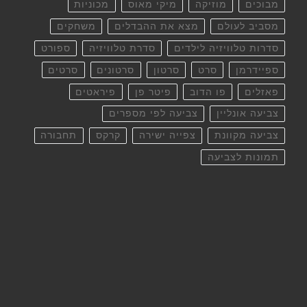
מבוכים
מוזיקה
מיקי מאוס
מכוניות
מסביב לעולם
מצא את ההבדלים
משחקים
סדרות טלוויזיה לילדים
סדרת טלוויזיה
ספורט
ספיידרמן
סרט
סרטון
סרטונים
סרטים
פאזלים
פו הדוב
פיטר פן
פיראטים
צביעה אונליין
צביעה לפי מספרים
צביעה מקוונת
צפייה ישירה
קרקס
תחבורה
תמונות לצביעה