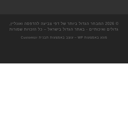
© 2026
המבחר הגדול ביותר של דפי צביעה להדפסה ואונליין,
גדולים ואיכותיים - באתר הגדול בישראל
– כל הזכויות שמורות
מונע באמצעות
WP
– עוצב באמצעות
תבנית Customizr