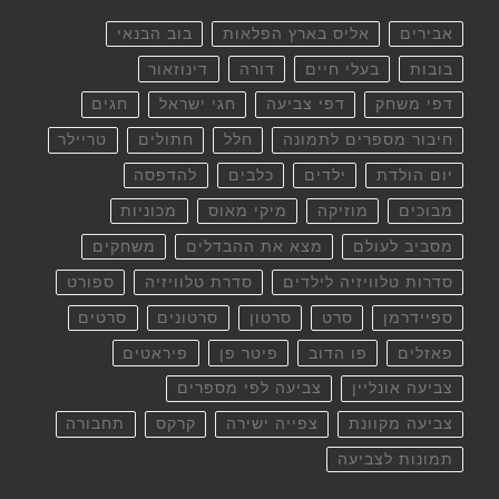
אבירים
אליס בארץ הפלאות
בוב הבנאי
בובות
בעלי חיים
דורה
דינוזאור
דפי משחק
דפי צביעה
חגי ישראל
חגים
חיבור מספרים לתמונה
חלל
חתולים
טריילר
יום הולדת
ילדים
כלבים
להדפסה
מבוכים
מוזיקה
מיקי מאוס
מכוניות
מסביב לעולם
מצא את ההבדלים
משחקים
סדרות טלוויזיה לילדים
סדרת טלוויזיה
ספורט
ספיידרמן
סרט
סרטון
סרטונים
סרטים
פאזלים
פו הדוב
פיטר פן
פיראטים
צביעה אונליין
צביעה לפי מספרים
צביעה מקוונת
צפייה ישירה
קרקס
תחבורה
תמונות לצביעה