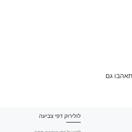
תאהבו גם
לולירוק דפי צביעה
לחצו על דפי הצביעה מתוך