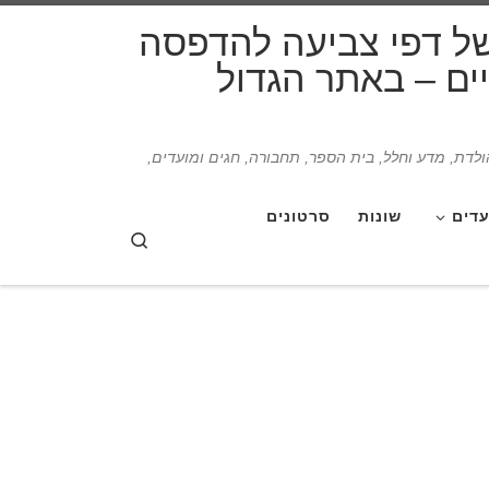
דלג לתוכן
של דפי צביעה להדפסה
תיים – באתר הגדול
הולדת, מדע וחלל, בית הספר, תחבורה, חגים ומועדים,
עדים
שונות
סרטונים
Search