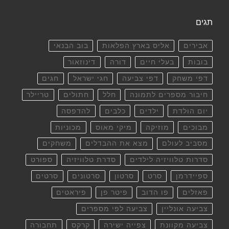
תגים
אבירים
אליס בארץ הפלאות
בוב הבנאי
בובות
בעלי חיים
דורה
דינוזאור
דפי משחק
דפי צביעה
חגי ישראל
חגים
חיבור מספרים לתמונה
חלל
חתולים
טריילר
יום הולדת
ילדים
כלבים
להדפסה
מבוכים
מוזיקה
מיקי מאוס
מכוניות
מסביב לעולם
מצא את ההבדלים
משחקים
סדרות טלוויזיה לילדים
סדרת טלוויזיה
ספורט
ספיידרמן
סרט
סרטון
סרטונים
סרטים
פאזלים
פו הדוב
פיטר פן
פיראטים
צביעה אונליין
צביעה לפי מספרים
צביעה מקוונת
צפייה ישירה
קרקס
תחבורה