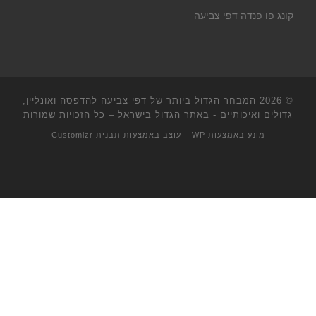
קונג פו פנדה דפי צביעה
© 2026
המבחר הגדול ביותר של דפי צביעה להדפסה ואונליין,
גדולים ואיכותיים - באתר הגדול בישראל
– כל הזכויות שמורות
מונע באמצעות
WP
– עוצב באמצעות
תבנית Customizr