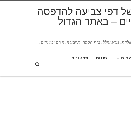
דלג לתוכן
של דפי צביעה להדפסה
תיים – באתר הגדול
הולדת, מדע וחלל, בית הספר, תחבורה, חגים ומועדים,
עדים
שונות
סרטונים
Search