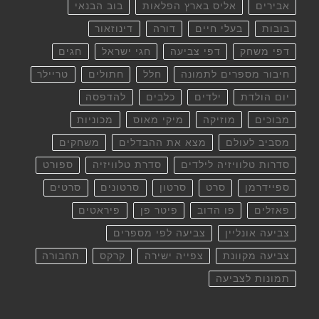
אבירים
אליס בארץ הפלאות
בוב הבנאי
בובות
בעלי חיים
דורה
דינוזאור
דפי משחק
דפי צביעה
חגי ישראל
חגים
חיבור מספרים לתמונה
חלל
חתולים
טריילר
יום הולדת
ילדים
כלבים
להדפסה
מבוכים
מוזיקה
מיקי מאוס
מכוניות
מסביב לעולם
מצא את ההבדלים
משחקים
סדרות טלוויזיה לילדים
סדרת טלוויזיה
ספורט
ספיידרמן
סרט
סרטון
סרטונים
סרטים
פאזלים
פו הדוב
פיטר פן
פיראטים
צביעה אונליין
צביעה לפי מספרים
צביעה מקוונת
צפייה ישירה
קרקס
תחבורה
תמונות לצביעה