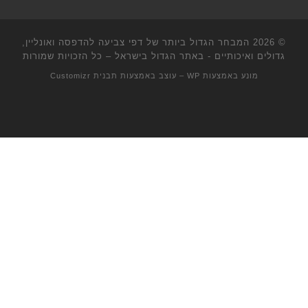
© 2026
המבחר הגדול ביותר של דפי צביעה להדפסה ואונליין,
גדולים ואיכותיים - באתר הגדול בישראל
– כל הזכויות שמורות
מונע באמצעות
WP
– עוצב באמצעות
תבנית Customizr