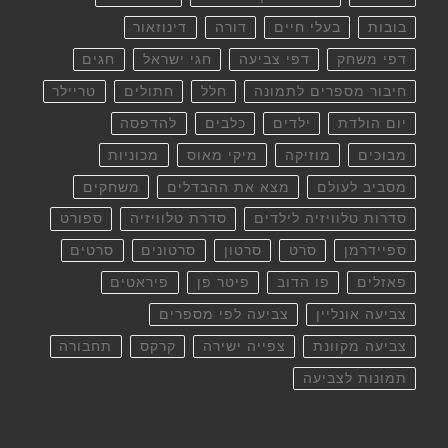
בובות
בעלי חיים
דורה
דינוזאור
דפי משחק
דפי צביעה
חגי ישראל
חגים
חיבור מספרים לתמונה
חלל
חתולים
טריילר
יום הולדת
ילדים
כלבים
להדפסה
מבוכים
מוזיקה
מיקי מאוס
מכוניות
מסביב לעולם
מצא את ההבדלים
משחקים
סדרות טלוויזיה לילדים
סדרת טלוויזיה
ספורט
ספיידרמן
סרט
סרטון
סרטונים
סרטים
פאזלים
פו הדוב
פיטר פן
פיראטים
צביעה אונליין
צביעה לפי מספרים
צביעה מקוונת
צפייה ישירה
קרקס
תחבורה
תמונות לצביעה