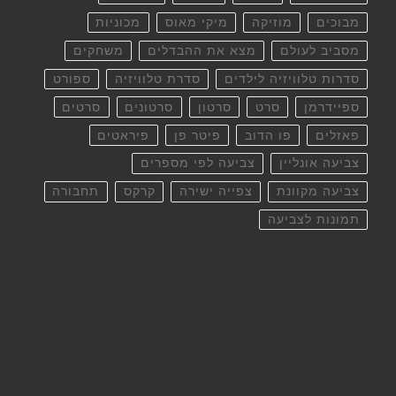
מבוכים
מוזיקה
מיקי מאוס
מכוניות
מסביב לעולם
מצא את ההבדלים
משחקים
סדרות טלוויזיה לילדים
סדרת טלוויזיה
ספורט
ספיידרמן
סרט
סרטון
סרטונים
סרטים
פאזלים
פו הדוב
פיטר פן
פיראטים
צביעה אונליין
צביעה לפי מספרים
צביעה מקוונת
צפייה ישירה
קרקס
תחבורה
תמונות לצביעה