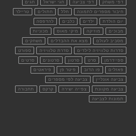
דפי משחק
דפי צביעה
חגי ישראל
חגים
חיבור מספרים לתמונה
חלל
חתולים
טריילר
יום הולדת
ילדים
כלבים
להדפסה
מבוכים
מוזיקה
מיקי מאוס
מכוניות
מסביב לעולם
מצא את ההבדלים
משחקים
סדרות טלוויזיה לילדים
סדרת טלוויזיה
ספורט
ספיידרמן
סרט
סרטון
סרטונים
סרטים
פאזלים
פו הדוב
פיטר פן
פיראטים
צביעה אונליין
צביעה לפי מספרים
צביעה מקוונת
צפייה ישירה
קרקס
תחבורה
תמונות לצביעה