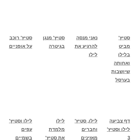
סטיץ'
נאני מנסה
סטיץ' מנגן
סטיץ' רוכב
מביט
להרגיע את
בגיטרה
על אופניים
בלילו
לילו
ואחותה
שיושבות
בערסל
דף צביעה
לילו, סטיץ'
לילו
לילו וסטיץ'
לילו וסטיץ'
וחברים
מלמדת
עפים
3
מאזינים
את סטיץ'
בשמיים