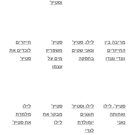
וסטיץ'
מריבה בין
לילו, סטיץ'
סטיץ'
חייזרים
החייזרים
ונאני שטים
משפריץ
לוכדים את
וונדי וגנדו
בחסקה
מים על
סטיץ'
עצמו
סטיץ', לילו
לילו וסטיץ'
סטיץ'
לילו
ואחותה
חוגגים
מבקר את
מלמדת
נאני
יומולדת
לילו
את סטיץ'
לגדי