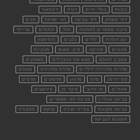
בובות
בעלי חיים
דורה
דינוזאור
דפי משחק
דפי צביעה
חגי ישראל
חגים
חיבור מספרים לתמונה
חלל
חתולים
טריילר
יום הולדת
ילדים
כלבים
להדפסה
מבוכים
מוזיקה
מיקי מאוס
מכוניות
מסביב לעולם
מצא את ההבדלים
משחקים
סדרות טלוויזיה לילדים
סדרת טלוויזיה
ספורט
ספיידרמן
סרט
סרטון
סרטונים
סרטים
פאזלים
פו הדוב
פיטר פן
פיראטים
צביעה אונליין
צביעה לפי מספרים
צביעה מקוונת
צפייה ישירה
קרקס
תחבורה
תמונות לצביעה