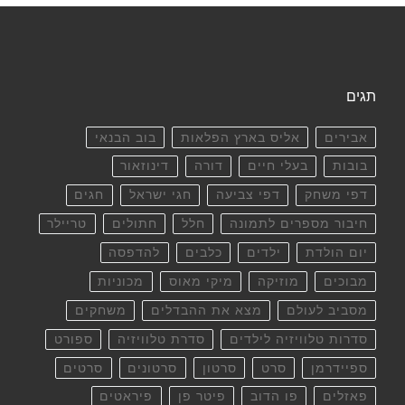
תגים
אבירים
אליס בארץ הפלאות
בוב הבנאי
בובות
בעלי חיים
דורה
דינוזאור
דפי משחק
דפי צביעה
חגי ישראל
חגים
חיבור מספרים לתמונה
חלל
חתולים
טריילר
יום הולדת
ילדים
כלבים
להדפסה
מבוכים
מוזיקה
מיקי מאוס
מכוניות
מסביב לעולם
מצא את ההבדלים
משחקים
סדרות טלוויזיה לילדים
סדרת טלוויזיה
ספורט
ספיידרמן
סרט
סרטון
סרטונים
סרטים
פאזלים
פו הדוב
פיטר פן
פיראטים