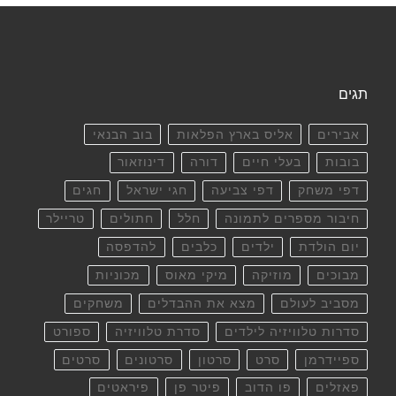
תגים
אבירים
אליס בארץ הפלאות
בוב הבנאי
בובות
בעלי חיים
דורה
דינוזאור
דפי משחק
דפי צביעה
חגי ישראל
חגים
חיבור מספרים לתמונה
חלל
חתולים
טריילר
יום הולדת
ילדים
כלבים
להדפסה
מבוכים
מוזיקה
מיקי מאוס
מכוניות
מסביב לעולם
מצא את ההבדלים
משחקים
סדרות טלוויזיה לילדים
סדרת טלוויזיה
ספורט
ספיידרמן
סרט
סרטון
סרטונים
סרטים
פאזלים
פו הדוב
פיטר פן
פיראטים