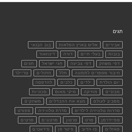
תגים
אבירים
אליס בארץ הפלאות
בוב הבנאי
בובות
בעלי חיים
דורה
דינוזאור
דפי משחק
דפי צביעה
חגי ישראל
חגים
חיבור מספרים לתמונה
חלל
חתולים
טריילר
יום הולדת
ילדים
כלבים
להדפסה
מבוכים
מוזיקה
מיקי מאוס
מכוניות
מסביב לעולם
מצא את ההבדלים
משחקים
סדרות טלוויזיה לילדים
סדרת טלוויזיה
ספורט
ספיידרמן
סרט
סרטון
סרטונים
סרטים
פאזלים
פו הדוב
פיטר פן
פיראטים