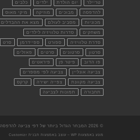
טריילר
יום הולדת
ילדים
כלבים
להדפסה
מבוכים
מוזיקה
מיקי מאוס
מכוניות
מסביב לעולם
מצא את ההבדלים
משחקים
סדרות טלוויזיה לילדים
סדרת טלוויזיה
ספורט
ספיידרמן
סרט
סרטון
סרטונים
סרטים
פאזלים
פו הדוב
פיטר פן
פיראטים
צביעה אונליין
צביעה לפי מספרים
צביעה מקוונת
צפייה ישירה
קרקס
תחבורה
תמונות לצביעה
© 2026
המבחר הגדול ביותר של דפי צביעה להדפסה וא
מונע באמצעות
WP
– עוצב באמצעות
תבנית Customizr