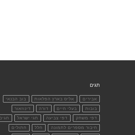
תגים
אבירים
אליס בארץ הפלאות
בוב הבנאי
בובות
בעלי חיים
דורה
דינוזאור
דפי משחק
דפי צביעה
חגי ישראל
חגים
חיבור מספרים לתמונה
חלל
חתולים