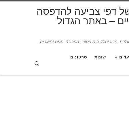
דלג לתוכן
של דפי צביעה להדפסה
תיים – באתר הגדול
הולדת, מדע וחלל, בית הספר, תחבורה, חגים ומועדים,
עדים
שונות
סרטונים
Search