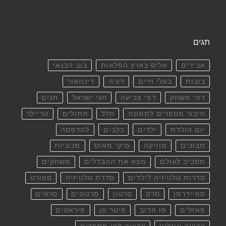
תגים
אבירים
אליס בארץ הפלאות
בוב הבנאי
בובות
בעלי חיים
דורה
דינוזאור
דפי משחק
דפי צביעה
חגי ישראל
חגים
חיבור מספרים לתמונה
חלל
חתולים
טריילר
יום הולדת
ילדים
כלבים
להדפסה
מבוכים
מוזיקה
מיקי מאוס
מכוניות
מסביב לעולם
מצא את ההבדלים
משחקים
סדרות טלוויזיה לילדים
סדרת טלוויזיה
ספורט
ספיידרמן
סרט
סרטון
סרטונים
סרטים
פאזלים
פו הדוב
פיטר פן
פיראטים