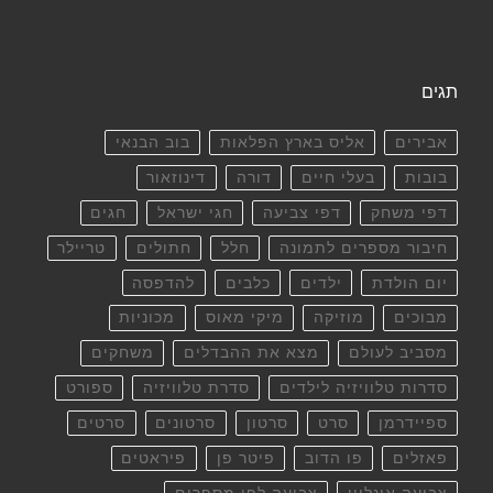
תגים
אבירים
אליס בארץ הפלאות
בוב הבנאי
בובות
בעלי חיים
דורה
דינוזאור
דפי משחק
דפי צביעה
חגי ישראל
חגים
חיבור מספרים לתמונה
חלל
חתולים
טריילר
יום הולדת
ילדים
כלבים
להדפסה
מבוכים
מוזיקה
מיקי מאוס
מכוניות
מסביב לעולם
מצא את ההבדלים
משחקים
סדרות טלוויזיה לילדים
סדרת טלוויזיה
ספורט
ספיידרמן
סרט
סרטון
סרטונים
סרטים
פאזלים
פו הדוב
פיטר פן
פיראטים