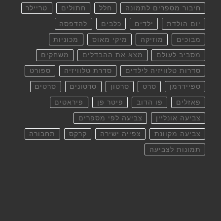
חיבור מספרים לתמונה
חלל
חתולים
טריילר
יום הולדת
ילדים
כלבים
להדפסה
מבוכים
מוזיקה
מיקי מאוס
מכוניות
מסביב לעולם
מצא את ההבדלים
משחקים
סדרות טלוויזיה לילדים
סדרת טלוויזיה
ספורט
ספיידרמן
סרט
סרטון
סרטונים
סרטים
פאזלים
פו הדוב
פיטר פן
פיראטים
צביעה אונליין
צביעה לפי מספרים
צביעה מקוונת
צפייה ישירה
קרקס
תחבורה
תמונות לצביעה