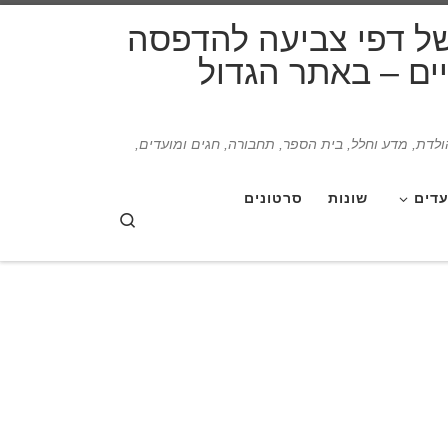
דלג לתוכן
של דפי צביעה להדפסה
תיים – באתר הגדול
הולדת, מדע וחלל, בית הספר, תחבורה, חגים ומועדים,
עדים
שונות
סרטונים
Search