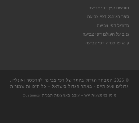
חופשת קיץ דפי צביעה
ספר הג'ונגל דפי צביעה
כדורגל דפי צביעה
גנוב על העולם דפי צביעה
קונג פו פנדה דפי צביעה
© 2026
המבחר הגדול ביותר של דפי צביעה להדפסה ואונליין,
גדולים ואיכותיים - באתר הגדול בישראל
– כל הזכויות שמורות
מונע באמצעות
WP
– עוצב באמצעות
תבנית Customizr