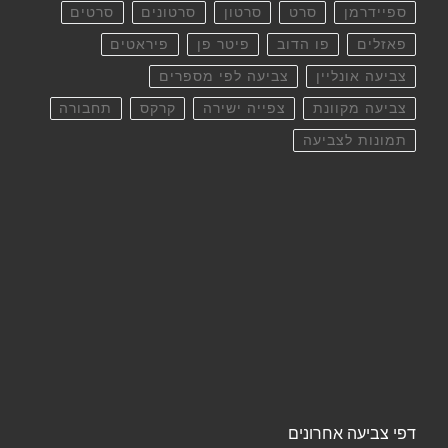
ספיידרמן
סרט
סרטון
סרטונים
סרטים
פאזלים
פו הדוב
פיטר פן
פיראטים
צביעה אונליין
צביעה לפי מספרים
צביעה מקוונת
צפייה ישירה
קרקס
תחבורה
תמונות לצביעה
דפי צביעה אחרונים