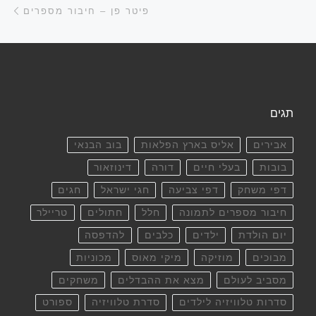
פיטר פן – חיבור מספרים
תגים
אבירים
אליס בארץ הפלאות
בוב הבנאי
בובות
בעלי חיים
דורה
דינוזאור
דפי משחק
דפי צביעה
חגי ישראל
חגים
חיבור מספרים לתמונה
חלל
חתולים
טריילר
יום הולדת
ילדים
כלבים
להדפסה
מבוכים
מוזיקה
מיקי מאוס
מכוניות
מסביב לעולם
מצא את ההבדלים
משחקים
סדרות טלוויזיה לילדים
סדרת טלוויזיה
ספורט