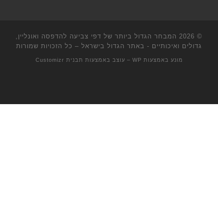
© 2026
המבחר הגדול ביותר של דפי צביעה להדפסה ואונליין,
גדולים ואיכותיים - באתר הגדול בישראל
– כל הזכויות שמורות
מונע באמצעות
WP
– עוצב באמצעות
תבנית Customizr