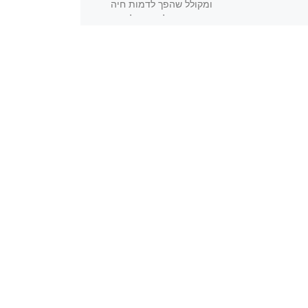
ומקולל שהפך לדמות חיה
מפחידה. בל מנסה לשחרר
[…]