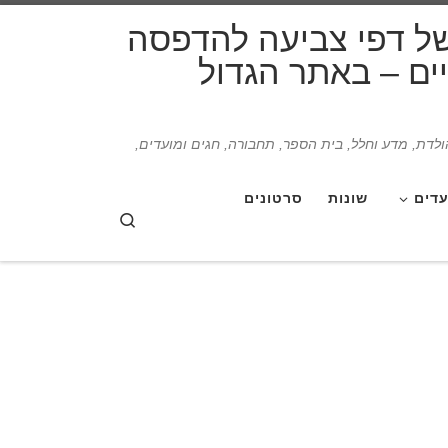
דלג לתוכן
של דפי צביעה להדפסה
תיים – באתר הגדול
הולדת, מדע וחלל, בית הספר, תחבורה, חגים ומועדים,
עדים
שונות
סרטונים
Search