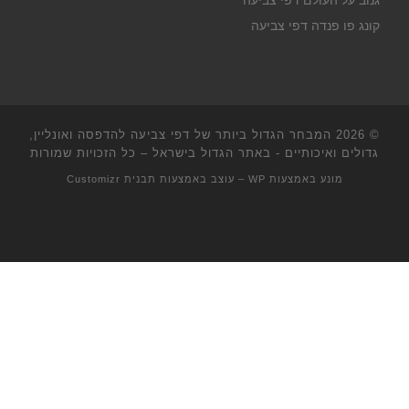
גנוב על העולם דפי צביעה
קונג פו פנדה דפי צביעה
© 2026
המבחר הגדול ביותר של דפי צביעה להדפסה ואונליין,
גדולים ואיכותיים - באתר הגדול בישראל
– כל הזכויות שמורות
מונע באמצעות
WP
– עוצב באמצעות
תבנית Customizr