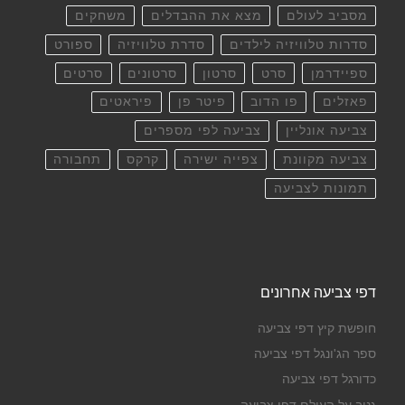
מסביב לעולם
מצא את ההבדלים
משחקים
סדרות טלוויזיה לילדים
סדרת טלוויזיה
ספורט
ספיידרמן
סרט
סרטון
סרטונים
סרטים
פאזלים
פו הדוב
פיטר פן
פיראטים
צביעה אונליין
צביעה לפי מספרים
צביעה מקוונת
צפייה ישירה
קרקס
תחבורה
תמונות לצביעה
דפי צביעה אחרונים
חופשת קיץ דפי צביעה
ספר הג'ונגל דפי צביעה
כדורגל דפי צביעה