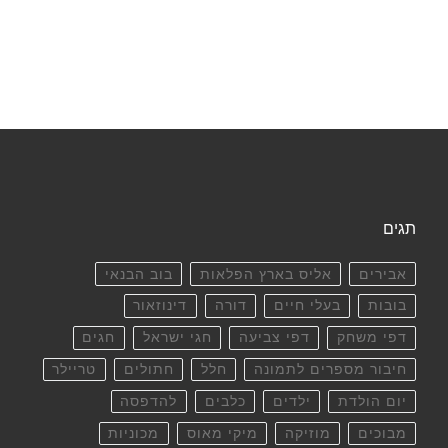
תגים
אבירים
אליס בארץ הפלאות
בוב הבנאי
בובות
בעלי חיים
דורה
דינוזאור
דפי משחק
דפי צביעה
חגי ישראל
חגים
חיבור מספרים לתמונה
חלל
חתולים
טריילר
יום הולדת
ילדים
כלבים
להדפסה
מבוכים
מוזיקה
מיקי מאוס
מכוניות