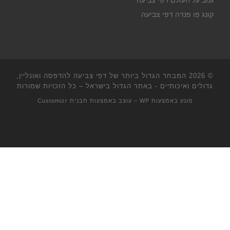
גנוב על העולם דפי צביעה
קונג פו פנדה דפי צביעה
© 2026
המבחר הגדול ביותר של דפי צביעה להדפסה ואונליין,
גדולים ואיכותיים - באתר הגדול בישראל
– כל הזכויות שמורות
מונע באמצעות
WP
– עוצב באמצעות
תבנית Customizr