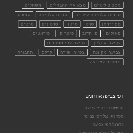
מסביב לעולם
מצא את ההבדלים
משחקים
סדרות טלוויזיה לילדים
סדרת טלוויזיה
ספורט
ספיידרמן
סרט
סרטון
סרטונים
סרטים
פאזלים
פו הדוב
פיטר פן
פיראטים
צביעה אונליין
צביעה לפי מספרים
צביעה מקוונת
צפייה ישירה
קרקס
תחבורה
תמונות לצביעה
דפי צביעה אחרונים
חופשת קיץ דפי צביעה
ספר הג'ונגל דפי צביעה
כדורגל דפי צביעה