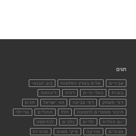
תגים
אבירים
אליס בארץ הפלאות
בוב הבנאי
בובות
בעלי חיים
דורה
דינוזאור
דפי משחק
דפי צביעה
חגי ישראל
חגים
חיבור מספרים לתמונה
חלל
חתולים
טריילר
יום הולדת
ילדים
כלבים
להדפסה
מבוכים
מוזיקה
מיקי מאוס
מכוניות